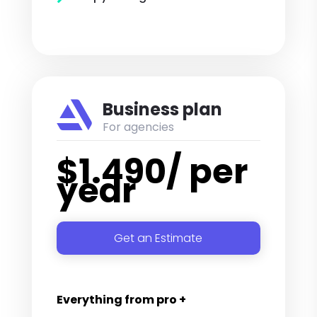

Business plan
For agencies
$
1.490
/ per
year
Get an Estimate
Everything from pro +