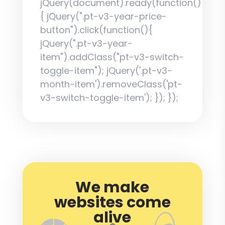
jQuery(document).ready(function()
{ jQuery(".pt-v3-year-price-
button").click(function(){
jQuery(".pt-v3-year-
item").addClass("pt-v3-switch-
toggle-item"); jQuery('.pt-v3-
month-item').removeClass('pt-
v3-switch-toggle-item'); }); });
We make
websites come
alive