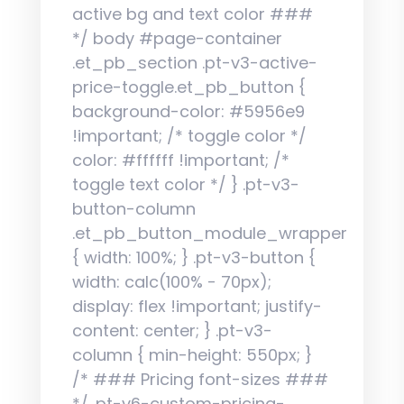
active bg and text color ###
*/ body #page-container
.et_pb_section .pt-v3-active-
price-toggle.et_pb_button {
background-color: #5956e9
!important; /* toggle color */
color: #ffffff !important; /*
toggle text color */ } .pt-v3-
button-column
.et_pb_button_module_wrapper
{ width: 100%; } .pt-v3-button {
width: calc(100% - 70px);
display: flex !important; justify-
content: center; } .pt-v3-
column { min-height: 550px; }
/* ### Pricing font-sizes ###
*/ .pt-v6-custom-pricing-