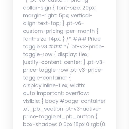
dollar-sign { font-size: 20px;
margin-right: 5px; vertical-
align: text-top; } .pt-v6-
custom-pricing-per-month {
font-size: 14px; } /* ### Price
toggle v3 ### */ .pt-v3-price-
toggle-row { display: flex;
justify-content: center; } .pt-v3-
price-toggle-row .pt-v3-price-
toggle-container {
display:inline-flex; width:
auto!important; overflow:
visible; } body #page-container
.et_pb_section .pt-v3-active-
price-toggle.et_pb_button {
box-shadow: 0 0px 18px 0 rgb(0