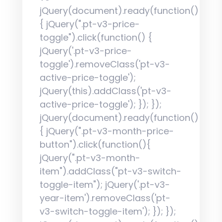
jQuery(document).ready(function()
{ jQuery(".pt-v3-price-
toggle").click(function() {
jQuery('.pt-v3-price-
toggle').removeClass('pt-v3-
active-price-toggle');
jQuery(this).addClass('pt-v3-
active-price-toggle'); }); });
jQuery(document).ready(function()
{ jQuery(".pt-v3-month-price-
button").click(function(){
jQuery(".pt-v3-month-
item").addClass("pt-v3-switch-
toggle-item"); jQuery('.pt-v3-
year-item').removeClass('pt-
v3-switch-toggle-item'); }); });