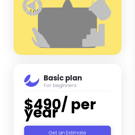
Let’s launch your website
today
Get Started Today

Basic plan
For beginners
$
490
/ per
year
Get an Estimate