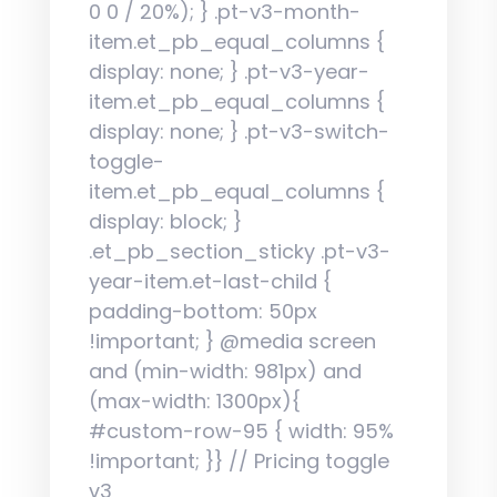
0 0 / 20%); } .pt-v3-month-
item.et_pb_equal_columns {
display: none; } .pt-v3-year-
item.et_pb_equal_columns {
display: none; } .pt-v3-switch-
toggle-
item.et_pb_equal_columns {
display: block; }
.et_pb_section_sticky .pt-v3-
year-item.et-last-child {
padding-bottom: 50px
!important; } @media screen
and (min-width: 981px) and
(max-width: 1300px){
#custom-row-95 { width: 95%
!important; }} // Pricing toggle
v3