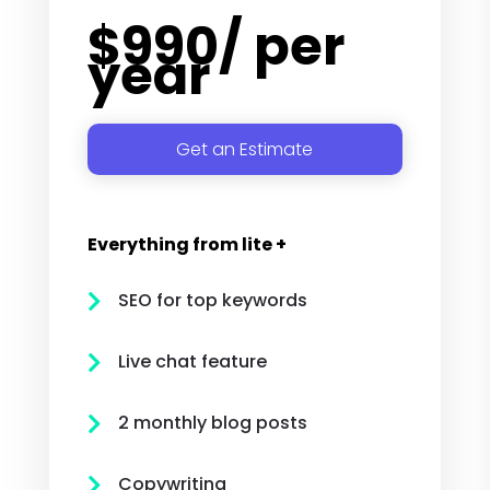
$
990
/ per
year
Get an Estimate
Everything from lite +
SEO for top keywords

Live chat feature

2 monthly blog posts

Copywriting
